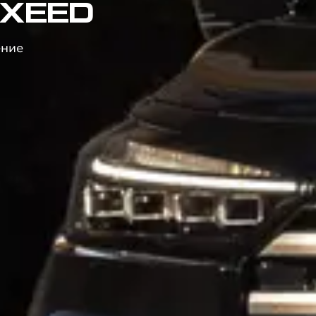
EXEED
ение