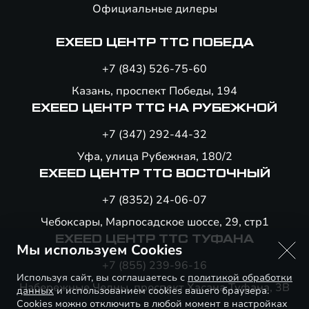
Официальные дилеры
EXEED ЦЕНТР ТТС ПОБЕДА
+7 (843) 526-75-60
Казань, проспект Победы, 194
EXEED ЦЕНТР ТТС НА РУБЕЖНОЙ
+7 (347) 292-44-32
Уфа, улица Рубежная, 180/2
EXEED ЦЕНТР ТТС ВОСТОЧНЫЙ
+7 (8352) 24-06-07
Чебоксары, Марпосадское шоссе, 29, стр1
EXEED ЦЕНТР ТТС ТУФАНА
Мы используем Cookies
+7 (855) 239-96-16
Используя сайт, вы соглашаетесь с
политикой обработки
Набережные Челны, проспект Хасана Туфана, 3В
данных
и использованием cookies вашего браузера.
Cookies можно отключить в любой момент в настройках