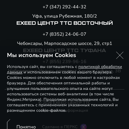
+7 (347) 292-44-32
Уфа, улица Рубежная, 180/2
EXEED ЦЕНТР ТТС ВОСТОЧНЫЙ
+7 (8352) 24-06-07
Чебоксары, Марпосадское шоссе, 29, стр1
EXEED ЦЕНТР ТТС ТУФАНА
Мы используем Cookies
+7 (855) 239-96-16
Используя сайт, вы соглашаетесь с
политикой обработки
Набережные Челны, проспект Хасана Туфана, 3В
данных
и использованием cookies вашего браузера.
Cookies можно отключить в любой момент в настройках
браузера. Для обеспечения оптимальной работы и
улучшения пользовательского опыта на сайте могут
использоваться системы веб-аналитики (в том числе
Яндекс.Метрика). Продолжая использование сайта, Вы
© 2026 EXEED ЦЕНТР ТТС
соглашаетесь с применением указанных технологий и
размещением cookie-файлов.
Правовая информация
Понятно
Сделано в ПЕРКС