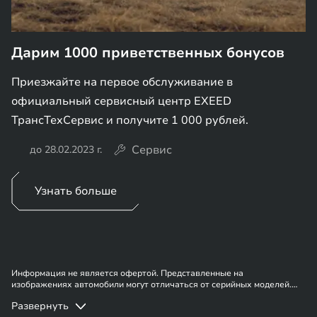
Дарим 1000 приветственных бонусов
Приезжайте на первое обслуживание в
официальный сервисный центр EXEED
ТрансТехСервис и получите 1 000 рублей.
Сервис
до 28.02.2023 г.
Узнать больше
Информация не является офертой. Представленные на
изображениях автомобили могут отличаться от серийных моделей.
Указанное оборудование может быть опциональным. Наличие
Развернуть
автомобилей, цены, цвета, модели и прочие подробности уточняйте у