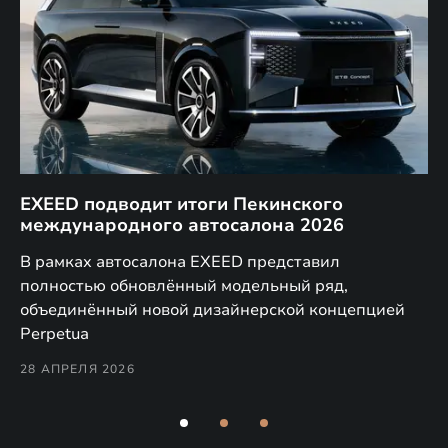
EXEED подводит итоги Пекинского
Д
международного автосалона 2026
E
в
а,
В рамках автосалона EXEED представил
EX
полностью обновлённый модельный ряд,
по
объединённый новой дизайнерской концепцией
(н
Perpetua
Co
28 АПРЕЛЯ 2026
24