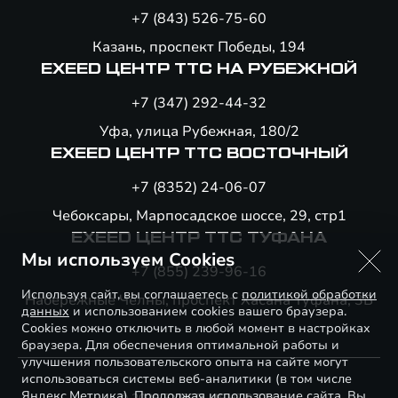
+7 (843) 526-75-60
Казань, проспект Победы, 194
EXEED ЦЕНТР ТТС НА РУБЕЖНОЙ
+7 (347) 292-44-32
Уфа, улица Рубежная, 180/2
EXEED ЦЕНТР ТТС ВОСТОЧНЫЙ
+7 (8352) 24-06-07
Чебоксары, Марпосадское шоссе, 29, стр1
EXEED ЦЕНТР ТТС ТУФАНА
Мы используем Cookies
+7 (855) 239-96-16
Используя сайт, вы соглашаетесь с
политикой обработки
Набережные Челны, проспект Хасана Туфана, 3В
данных
и использованием cookies вашего браузера.
Cookies можно отключить в любой момент в настройках
браузера. Для обеспечения оптимальной работы и
улучшения пользовательского опыта на сайте могут
использоваться системы веб-аналитики (в том числе
Яндекс.Метрика). Продолжая использование сайта, Вы