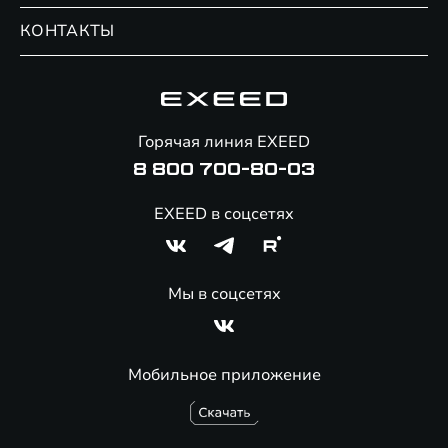
Записаться на сервис
Обмен / Trade-in
Новости и события
КОНТАКТЫ
Сервис
Специальные предложения
Технологии EXEED
Гарантия EXEED
Корпоративным клиентам
Знаковые клиенты EXEED
Помощь на дорогах
Онлайн-магазин аксессуаров
Горячая линия EXEED
Специальные предложения
8 800 700-80-03
EXEED в соцсетях
Мы в соцсетях
Мобильное приложение