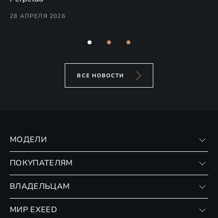
Co
28 АПРЕЛЯ 2026
24
ВСЕ НОВОСТИ
МОДЕЛИ
VX
ПОКУПАТЕЛЯМ
RX
Записаться на тест-драйв
ВЛАДЕЛЬЦАМ
Финансовые программы
Личный кабинет
МИР EXEED
Страхование