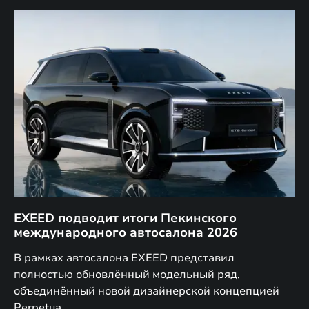
EXEED подводит итоги Пекинского
Д
международного автосалона 2026
E
в
а,
В рамках автосалона EXEED представил
EX
полностью обновлённый модельный ряд,
по
объединённый новой дизайнерской концепцией
(н
Perpetua