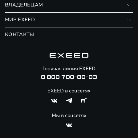
Записаться на тест-драйв
ВЛАДЕЛЬЦАМ
Финансовые программы
Личный кабинет
МИР EXEED
Страхование
Записаться на сервис
Обмен / Trade-in
Новости и события
КОНТАКТЫ
Сервис
Специальные предложения
Технологии EXEED
Гарантия EXEED
Корпоративным клиентам
Знаковые клиенты EXEED
Помощь на дорогах
Онлайн-магазин аксессуаров
Горячая линия EXEED
Специальные предложения
8 800 700-80-03
EXEED в соцсетях
Мы в соцсетях