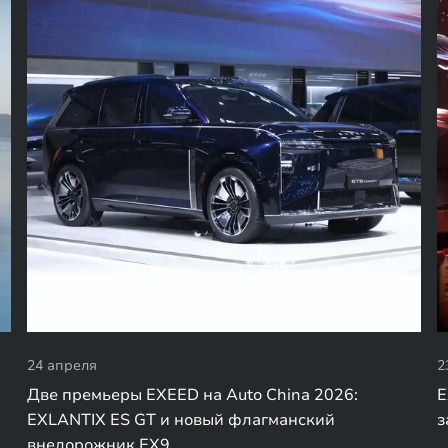
24 апреля
2
Две премьеры EXEED на Auto China 2026:
E
EXLANTIX ES GT и новый флагманский
з
внедорожник EX9