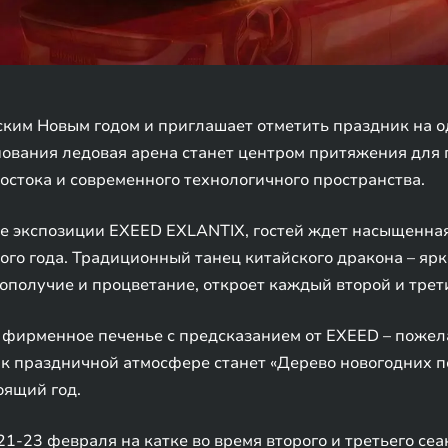
ким Новым годом и приглашает отметить праздник на о
нования ледовая арена станет центром притяжения для 
стока и современного технологичного пространства.
зоне экспозиции EXEED EXLANTIX, гостей ждет насыщенн
ого года. Традиционный танец китайского дракона – яр
ополучие и процветание, откроет каждый второй и трети
 фирменное печенье с предсказанием от EXEED – пожел
к праздничной атмосфере станет «Дерево новогодних по
оящий год.
1-23 февраля на катке во время второго и третьего сеа