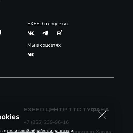
EXEED в соцсетях
3
Мы в соцсетях
EXEED ЦЕНТР ТТС ТУФАНА
okies
+7 (855) 239-96-16
сь с
политикой обработки данных
и
Набережные Челны, проспект Хасана