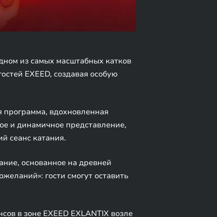
дном из самых масштабных катков
гостей EXEED, создавая особую
ая программа, вдохновленная
кое и динамичное представление,
й сеанс катания.
ание, основанное на древней
желаний»: гости смогут оставить
нсов в зоне EXEED EXLANTIX возле