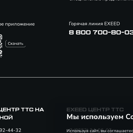
Горячая линия EXEED
ое приложение
8 800 700-80-0
ЦЕНТР ТТС НА
EXEED ЦЕНТР ТТС
Мы используем Co
НОЙ
ВОСТОЧНЫЙ
292-44-32
+7 (8352) 24-06-07
Используя сайт, вы соглашаете