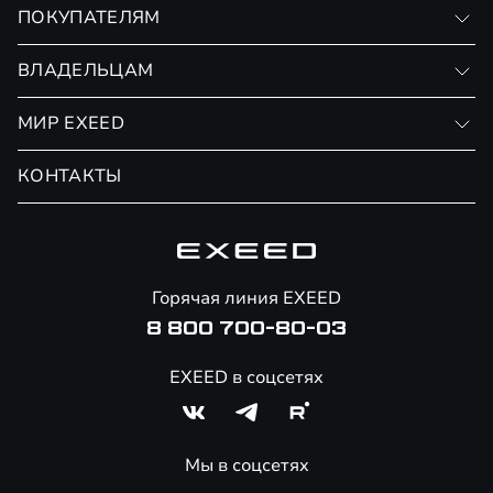
VX
ПОКУПАТЕЛЯМ
RX
Записаться на тест-драйв
ВЛАДЕЛЬЦАМ
Финансовые программы
Личный кабинет
МИР EXEED
Страхование
Записаться на сервис
Обмен / Trade-in
Новости и события
КОНТАКТЫ
Сервис
Специальные предложения
Технологии EXEED
Гарантия EXEED
Корпоративным клиентам
Знаковые клиенты EXEED
Помощь на дорогах
Онлайн-магазин аксессуаров
Горячая линия EXEED
Специальные предложения
8 800 700-80-03
EXEED в соцсетях
Мы в соцсетях