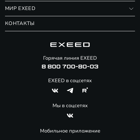
Личный кабинет
МИР EXEED
Страхование
Записаться на сервис
Обмен / Trade-in
Новости и события
КОНТАКТЫ
Сервис
Специальные предложения
Технологии EXEED
Гарантия EXEED
Корпоративным клиентам
Знаковые клиенты EXEED
Помощь на дорогах
Онлайн-магазин аксессуаров
Горячая линия EXEED
Специальные предложения
8 800 700-80-03
EXEED в соцсетях
Мы в соцсетях
Мобильное приложение