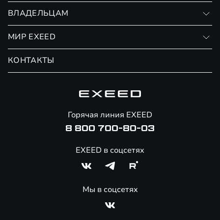
Записаться на тест-драйв
ВЛАДЕЛЬЦАМ
Финансовые программы
Личный кабинет
МИР EXEED
Страхование
Записаться на сервис
Обмен / Trade-in
Новости и события
КОНТАКТЫ
Сервис
Специальные предложения
Технологии EXEED
Гарантия EXEED
Корпоративным клиентам
Знаковые клиенты EXEED
Помощь на дорогах
Онлайн-магазин аксессуаров
Горячая линия EXEED
Специальные предложения
8 800 700-80-03
EXEED в соцсетях
Мы в соцсетях