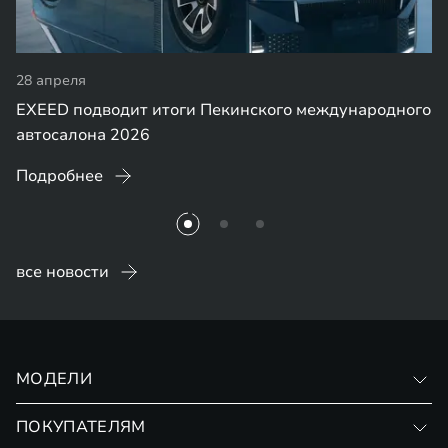
24 апреля
родного
Две премьеры EXEED на Auto China 2026: EXLA
ES GT и новый флагманский внедорожник EX9
Подробнее
все новости
МОДЕЛИ
VX
ПОКУПАТЕЛЯМ
RX