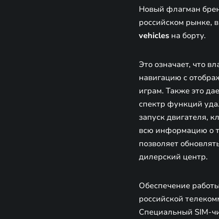
Новый флагман брен
российском рынке, 
vehicles
на борту.
Это означает, что 
навигацию с отображ
играм. Также это д
спектр функций уда
запуск двигателя, к
всю информацию о т
позволяет обновлят
дилерский центр.
Обеспечение работы
российской телеком
Специальный SIM-чи