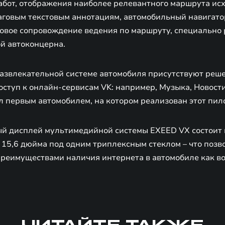
абот, отображения наиболее релевантного маршрута исх
аговым текстовым аннотациям, автомобильный навигат
овое сопровождение ведения по маршруту, специально
й автоконцерна.
звлекательной системе автомобиля присутствуют реше
ступ к онлайн-сервисам VK: например, Музыка, Новост
л первым автомобилем, на котором реализован этот пил
й дисплей мультимедийной системы EXEED VX состоит и
 15,6 дюйма под одним триплексным стеклом – что позв
преимуществами наличия интернета в автомобиле как во